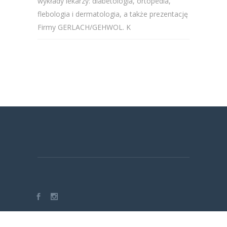
wykłady lekarzy: diabetologia, ortopedia,
flebologia i dermatologia, a także prezentację
Firmy GERLACH/GEHWOL. K