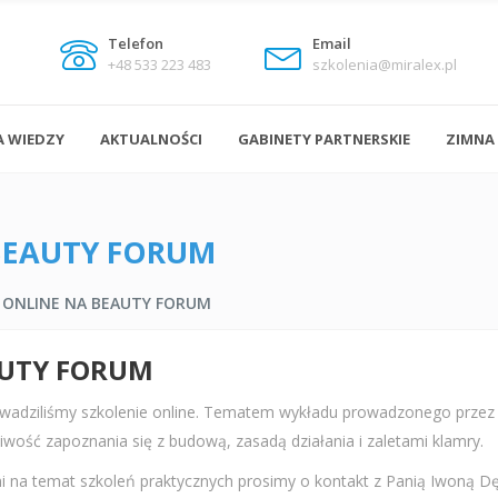
Telefon
Email
+48 533 223 483
szkolenia@miralex.pl
A WIEDZY
AKTUALNOŚCI
GABINETY PARTNERSKIE
ZIMNA
BEAUTY FORUM
 ONLINE NA BEAUTY FORUM
AUTY FORUM
wadziliśmy szkolenie online. Tematem wykładu prowadzonego przez P
iwość zapoznania się z budową, zasadą działania i zaletami klamry.
 na temat szkoleń praktycznych prosimy o kontakt z Panią Iwoną 