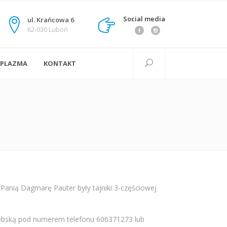
Social media
ul. Krańcowa 6
62-030 Luboń
 PLAZMA
KONTAKT
anią Dagmarę Pauter były tajniki 3-częściowej
Dębską pod numerem telefonu 606371273 lub